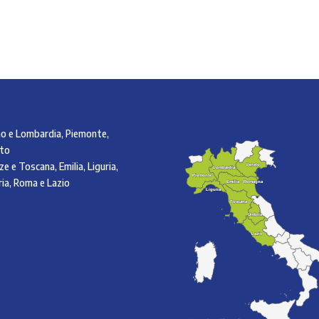
no e Lombardia, Piemonte,
to
ze e Toscana, Emilia, Liguria,
Veneto
Veneto
Lombardia
Lombardia
Piemonte
Piemonte
ia, Roma e Lazio
Emilia - Romagna
Emilia - Romagna
Liguria
Liguria
Toscana
Toscana
Umbria
Umbria
Lazio
Lazio