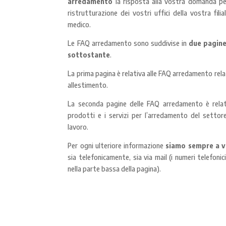
arredamento
la risposta alla vostra domanda pe
ristrutturazione dei vostri uffici della vostra fil
medico.
Le FAQ arredamento sono suddivise in
due pagin
sottostante
.
La prima pagina è relativa alle FAQ arredamento relat
allestimento.
La seconda pagine delle FAQ arredamento è relati
prodotti e i servizi per l’arredamento del settore
lavoro.
Per ogni ulteriore informazione
siamo sempre a v
sia telefonicamente, sia via mail (i numeri telefonici
nella parte bassa della pagina).