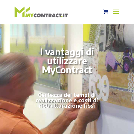
I vantaggi di
utilizzare
MyContract
Certezza dei tempi di
realizzazione e costi di
ristrutturazione fissi