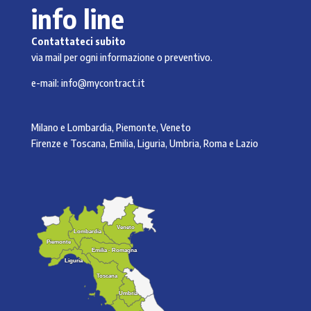
info line
Contattateci subito
via mail per ogni informazione o preventivo.
e-mail:
info@mycontract.it
Milano e Lombardia, Piemonte, Veneto
Firenze e Toscana, Emilia, Liguria, Umbria, Roma e Lazio
Veneto
Veneto
Lombardia
Lombardia
Piemonte
Piemonte
Emilia - Romagna
Emilia - Romagna
Liguria
Liguria
Toscana
Toscana
Umbria
Umbria