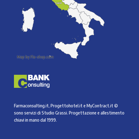
Lazio
Lazio
Map by Fla-shop.com
Farmaconsulting.it, Progettohotel.it e MyContract.it ©
sono servizi di
Studio Grassi
. Progettazione e allestimento
chiavi in mano dal 1999.