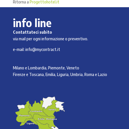
Ritorna a
Progettohotel.it
info line
Contattateci subito
via mail per ogni informazione o preventivo.
e-mail:
info@mycontract.it
Milano e Lombardia, Piemonte, Veneto
Firenze e Toscana, Emilia, Liguria, Umbria, Roma e Lazio
Veneto
Veneto
Lombardia
Lombardia
Piemonte
Piemonte
Emilia - Romagna
Emilia - Romagna
Liguria
Liguria