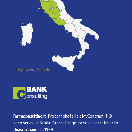
Toscana
Toscana
Umbria
Umbria
Lazio
Lazio
Map by Fla-shop.com
Farmaconsulting.it, Progettohotel.it e MyContract.it ©
sono servizi di
Studio Grassi
. Progettazione e allestimento
chiavi in mano dal 1999.