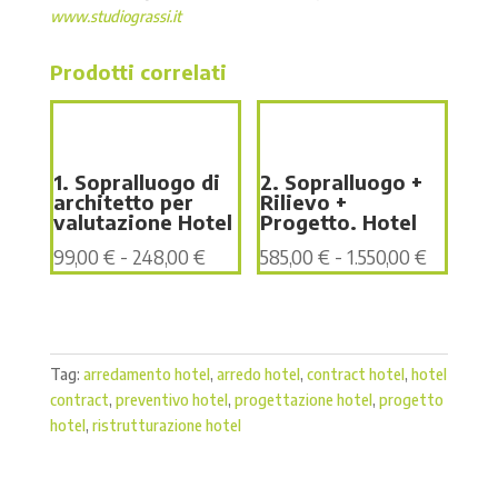
www.studiograssi.it
Prodotti correlati
1. Sopralluogo di
2. Sopralluogo +
architetto per
Rilievo +
valutazione Hotel
Progetto. Hotel
Fascia
Fascia
99,00
€
-
248,00
€
585,00
€
-
1.550,00
€
di
di
prezzo:
prezzo:
da
da
99,00 €
585,00 €
Tag:
arredamento hotel
,
arredo hotel
,
contract hotel
,
hotel
a
a
contract
,
preventivo hotel
,
progettazione hotel
,
progetto
248,00 €
1.550,00 
hotel
,
ristrutturazione hotel