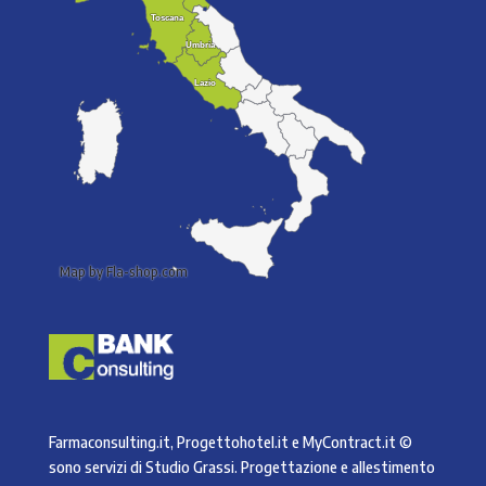
Toscana
Toscana
Umbria
Umbria
Lazio
Lazio
Map by Fla-shop.com
Farmaconsulting.it, Progettohotel.it e MyContract.it ©
sono servizi di
Studio Grassi
. Progettazione e allestimento