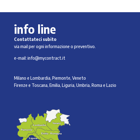
prezzo:
da
79,00 €
info line
a
139,00 €
Contattateci subito
via mail per ogni informazione o preventivo.
e-mail:
info@mycontract.it
Milano e Lombardia, Piemonte, Veneto
Firenze e Toscana, Emilia, Liguria, Umbria, Roma e Lazio
Veneto
Veneto
Lombardia
Lombardia
Piemonte
Piemonte
Emilia - Romagna
Emilia - Romagna
Liguria
Liguria