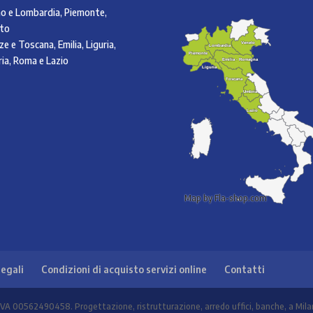
no e Lombardia, Piemonte,
to
ze e Toscana, Emilia, Liguria,
Veneto
Veneto
Lombardia
Lombardia
Piemonte
Piemonte
ia, Roma e Lazio
Emilia - Romagna
Emilia - Romagna
Liguria
Liguria
Toscana
Toscana
Umbria
Umbria
Lazio
Lazio
Map by Fla-shop.com
legali
Condizioni di acquisto servizi online
Contatti
IVA 00562490458. Progettazione, ristrutturazione, arredo uffici, banche, a Mil