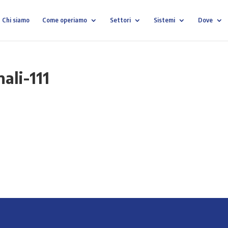
Chi siamo
Come operiamo
Settori
Sistemi
Dove
nali-111