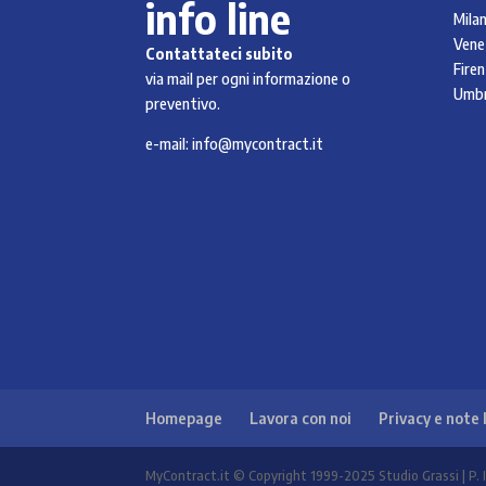
info line
Mila
Vene
Contattateci subito
Firen
via mail per ogni informazione o
Umbr
preventivo.
e-mail:
info@mycontract.it
Homepage
Lavora con noi
Privacy e note 
MyContract.it © Copyright 1999-2025 Studio Grassi | P. 