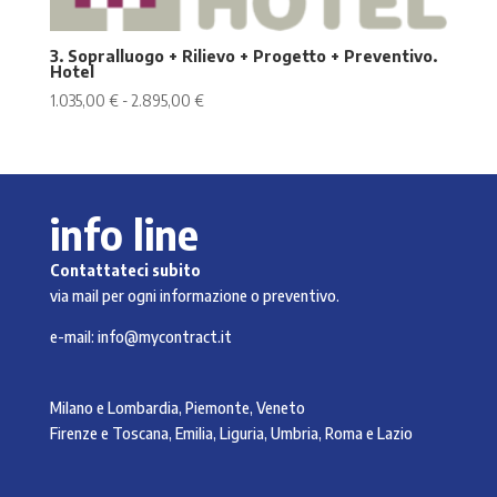
3. Sopralluogo + Rilievo + Progetto + Preventivo.
Hotel
Fascia
1.035,00
€
-
2.895,00
€
di
prezzo:
da
1.035,00 €
info line
a
2.895,00 €
Contattateci subito
via mail per ogni informazione o preventivo.
e-mail:
info@mycontract.it
Milano e Lombardia, Piemonte, Veneto
Firenze e Toscana, Emilia, Liguria, Umbria, Roma e Lazio